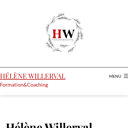
Aller
au
contenu
HÉLÈNE WILLERVAL
MENU
Formation&Coaching
Hélène Willerval