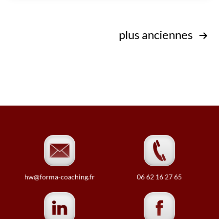
Pagination
plus anciennes
des
publications
hw@forma-coaching.fr
06 62 16 27 65