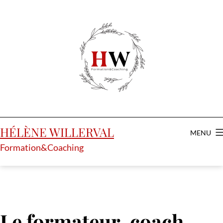
Aller
au
contenu
HÉLÈNE WILLERVAL
MENU
Formation&Coaching
Le formateur-coach